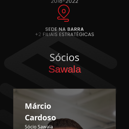
Sócios
Sawala
Márcio
Cardoso
Sócio Sawala