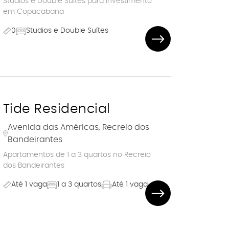
Studios e Double Suites para investimento
em Copacabana
0
Studios e Double Suítes
Tide Residencial
Avenida das Américas, Recreio dos
Bandeirantes
Apartamentos de 1 a 3 quartos no Recreio
dos Bandeirantes
Até 1 vaga
1 a 3 quartos
Até 1 vaga