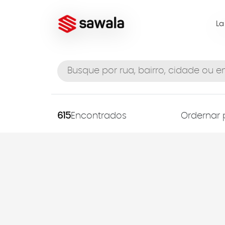
L
615
Encontrados