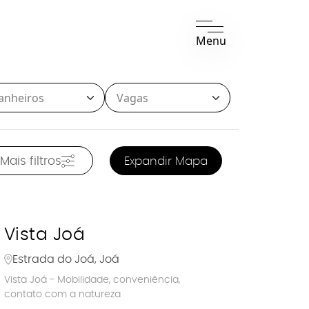
Menu
Mais filtros
Expandir Mapa
Vista Joá
Estrada do Joá, Joá
Vista Joá - Mobilidade, conveniência,
contato com a natureza