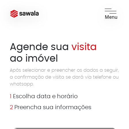
Menu
Agende sua
visita
ao imóvel
Após selecionar e preencher os dados a seguir,
a confirmação de visita se dará via telefone ou
whatsapp.
1
Escolha data e horário
2
Preencha sua informações