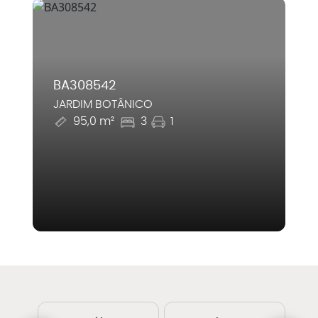
BA308542
JARDIM BOTÂNICO
95,0 m²
3
1