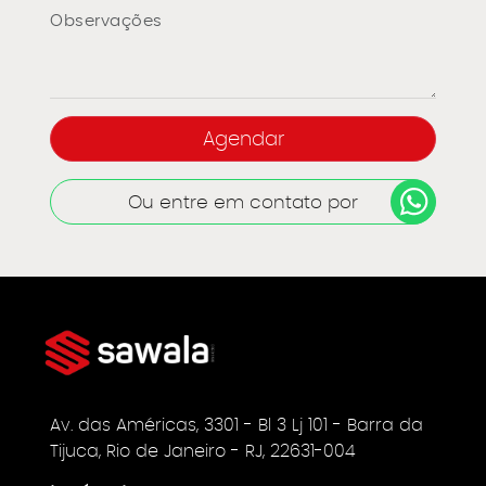
Ou entre em contato por
Av. das Américas, 3301 - Bl 3 Lj 101 - Barra da
Tijuca, Rio de Janeiro - RJ, 22631-004