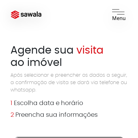
Menu
Agende sua
visita
ao imóvel
Após selecionar e preencher os dados a seguir,
a confirmação de visita se dará via telefone ou
whatsapp.
1
Escolha data e horário
2
Preencha sua informações