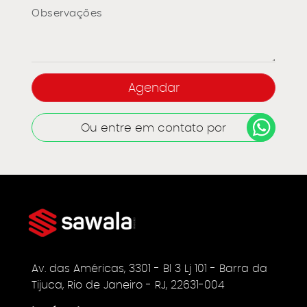
Ou entre em contato por
Av. das Américas, 3301 - Bl 3 Lj 101 - Barra da
Tijuca, Rio de Janeiro - RJ, 22631-004