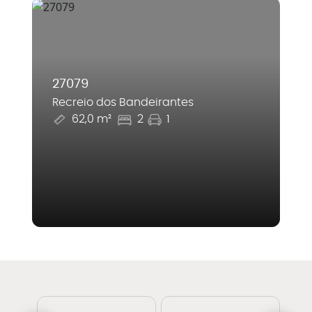
27079
Recreio dos Bandeirantes
62,0 m²
2
1