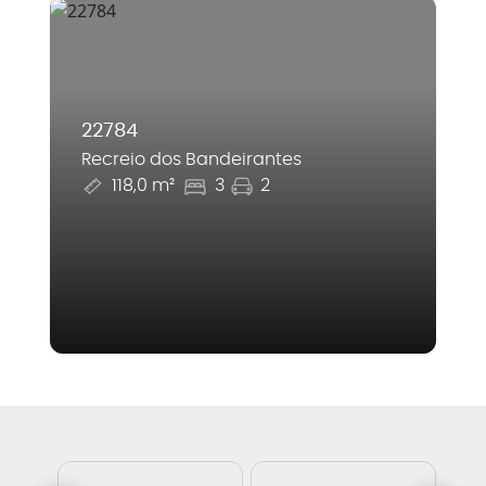
22784
Recreio dos Bandeirantes
118,0 m²
3
2