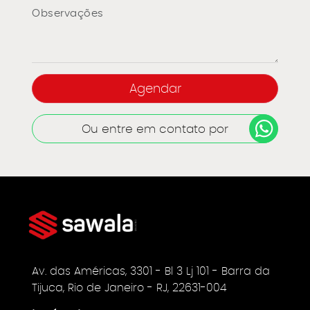
Ou entre em contato por
Av. das Américas, 3301 - Bl 3 Lj 101 - Barra da
Tijuca, Rio de Janeiro - RJ, 22631-004