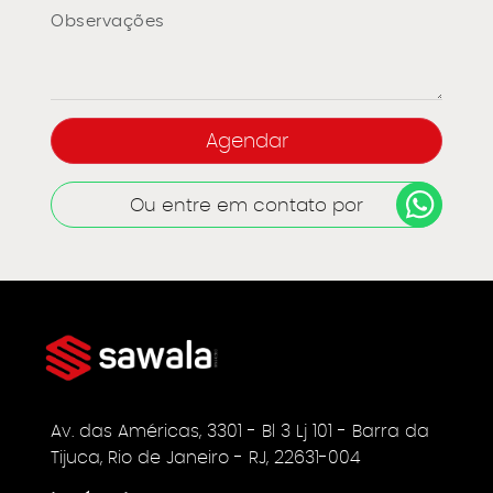
Ou entre em contato por
Av. das Américas, 3301 - Bl 3 Lj 101 - Barra da
Tijuca, Rio de Janeiro - RJ, 22631-004