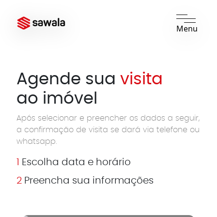
Menu
Agende sua
visita
ao imóvel
Após selecionar e preencher os dados a seguir,
a confirmação de visita se dará via telefone ou
whatsapp.
1
Escolha data e horário
2
Preencha sua informações