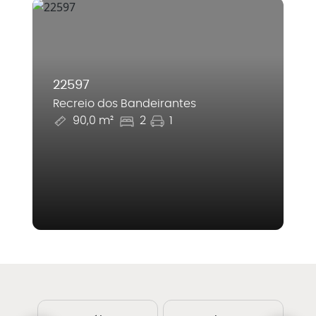
22597
Recreio dos Bandeirantes
90,0 m²
2
1