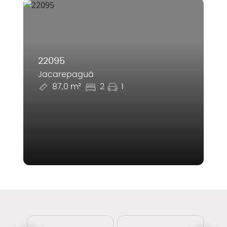
22095
Jacarepaguá
87,0 m²
2
1