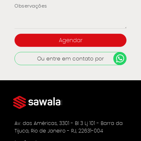
Ou entre em contato por
Av. das Américas, 3301 - Bl 3 Lj 101 - Barra da
Tijuca, Rio de Janeiro - RJ, 22631-004