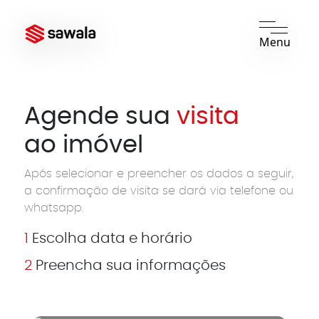
Menu
Agende sua
visita
ao imóvel
Após selecionar e preencher os dados a seguir,
a confirmação de visita se dará via telefone ou
whatsapp.
1
Escolha data e horário
2
Preencha sua informações