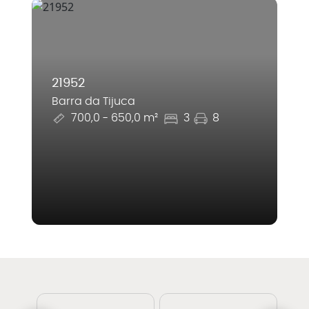
21952
Barra da Tijuca
700,0 - 650,0 m²
3
8