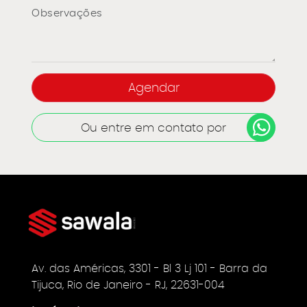
Ou entre em contato por
Av. das Américas, 3301 - Bl 3 Lj 101 - Barra da
Tijuca, Rio de Janeiro - RJ, 22631-004