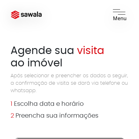
Menu
Agende sua
visita
ao imóvel
Após selecionar e preencher os dados a seguir,
a confirmação de visita se dará via telefone ou
whatsapp.
1
Escolha data e horário
2
Preencha sua informações