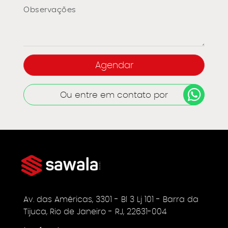
Ou entre em contato por
Av. das Américas, 3301 - Bl 3 Lj 101 - Barra da
Tijuca, Rio de Janeiro - RJ, 22631-004