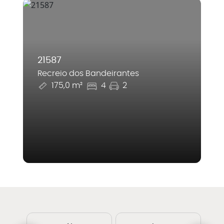
21587
Recreio dos Bandeirantes
175,0 m²
4
2