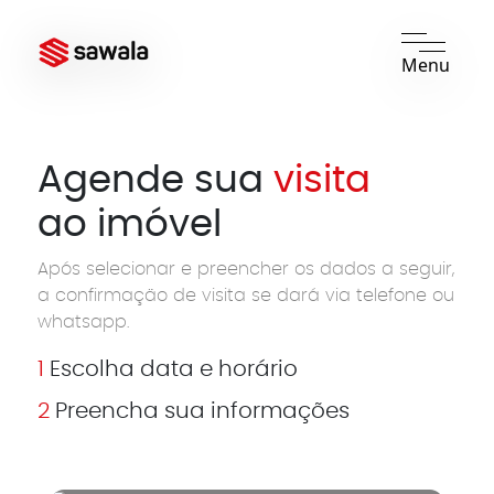
Menu
Agende sua
visita
ao imóvel
Após selecionar e preencher os dados a seguir,
a confirmação de visita se dará via telefone ou
whatsapp.
1
Escolha data e horário
2
Preencha sua informações