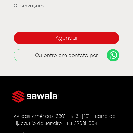
Ou entre em contato por
Av. das Américas, 3301 - Bl 3 Lj 101 - Barra da
Tijuca, Rio de Janeiro - RJ, 22631-004