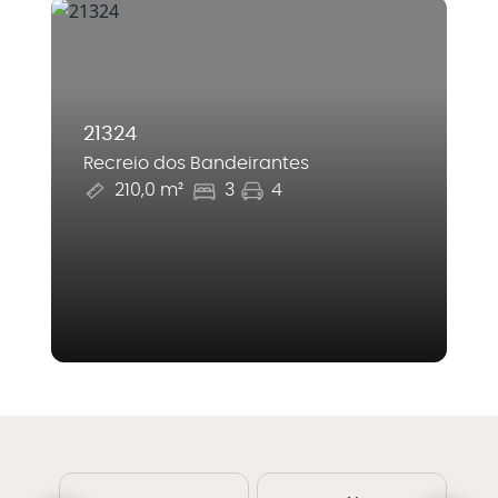
21324
Recreio dos Bandeirantes
210,0 m²
3
4