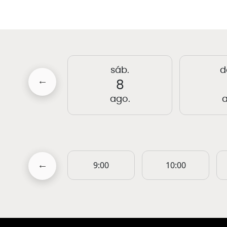
qui.
sáb.
d
13
8
ago.
ago.
a
17:00
9:00
10:00