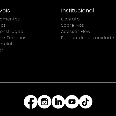
veis
Institucional
çamentos
Contato
tos
Sobre Nós
onstrução
Acessar Flow
s e Terrenos
Política de privacidade
rcial
ar