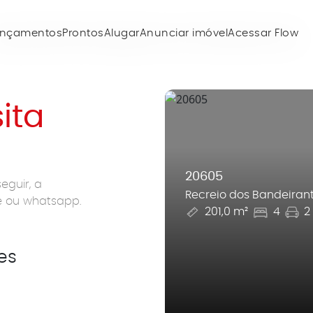
ançamentos
Prontos
Alugar
Anunciar imóvel
Acessar Flow
sita
20605
eguir, a
Recreio dos Bandeiran
ne ou whatsapp.
201,0 m²
4
2
es