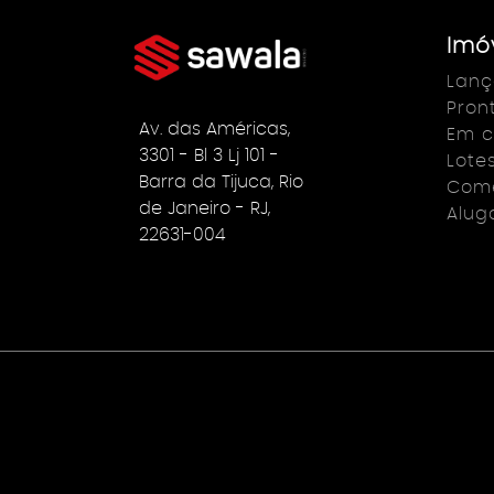
Imó
Lan
Pron
Av. das Américas,
Em c
3301 - Bl 3 Lj 101 -
Lote
Barra da Tijuca, Rio
Come
de Janeiro - RJ,
Alug
22631-004