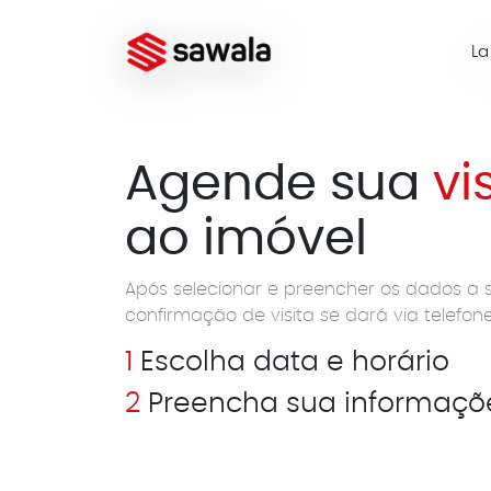
L
Agende sua
vi
ao imóvel
Após selecionar e preencher os dados a s
confirmação de visita se dará via telefo
1
Escolha data e horário
2
Preencha sua informaçõ