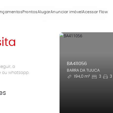
ançamentos
Prontos
Alugar
Anunciar imóvel
Acessar Flow
sita
BA411056
eguir, a
BARRA DA TIJUCA
ne ou whatsapp.
194,0 m²
3
3
es