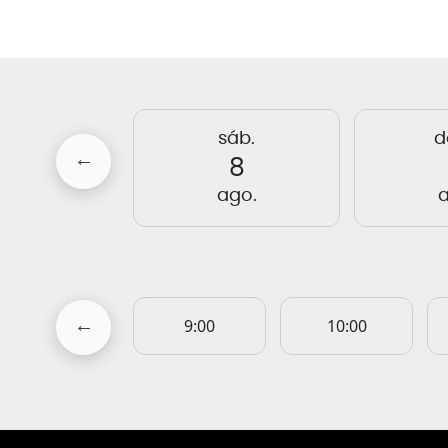
qui.
sáb.
d
13
8
ago.
ago.
a
17:00
9:00
10:00