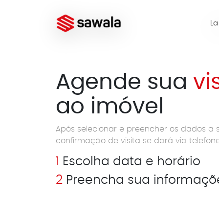
L
Agende sua
vi
ao imóvel
Após selecionar e preencher os dados a s
confirmação de visita se dará via telefo
1
Escolha data e horário
2
Preencha sua informaçõ