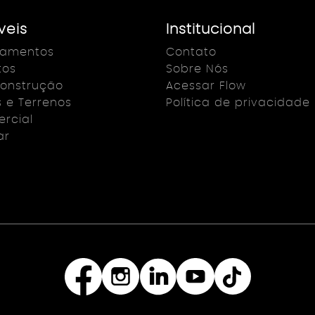
veis
Institucional
çamentos
Contato
tos
Sobre Nós
onstrução
Acessar Flow
s e Terrenos
Política de privacidade
rcial
ar