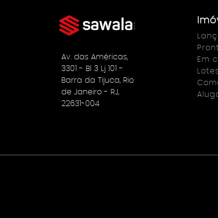
Imó
Lan
Pron
Av. das Américas,
Em c
3301 - Bl 3 Lj 101 -
Lote
Barra da Tijuca, Rio
Come
de Janeiro - RJ,
Alug
22631-004