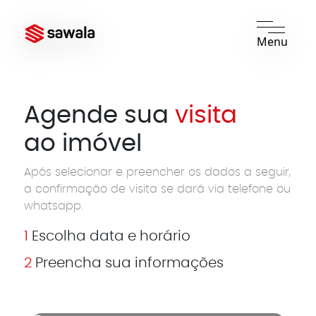
Menu
Agende sua
visita
ao imóvel
Após selecionar e preencher os dados a seguir,
a confirmação de visita se dará via telefone ou
whatsapp.
1
Escolha data e horário
2
Preencha sua informações