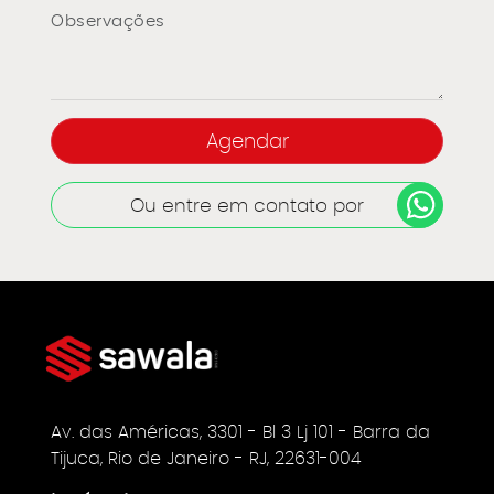
Ou entre em contato por
Av. das Américas, 3301 - Bl 3 Lj 101 - Barra da
Tijuca, Rio de Janeiro - RJ, 22631-004