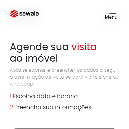
Menu
Agende sua
visita
ao imóvel
Após selecionar e preencher os dados a seguir,
a confirmação de visita se dará via telefone ou
whatsapp.
1
Escolha data e horário
2
Preencha sua informações