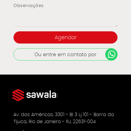
Ou entre em contato por
Av. das Américas, 3301 - Bl 3 Lj 101 - Barra da
Tijuca, Rio de Janeiro - RJ, 22631-004