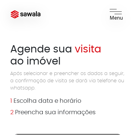
Menu
Agende sua
visita
ao imóvel
Após selecionar e preencher os dados a seguir,
a confirmação de visita se dará via telefone ou
whatsapp.
1
Escolha data e horário
2
Preencha sua informações