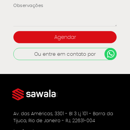
Ou entre em contato por
Av. das Américas, 3301 - Bl 3 Lj 101 - Barra da
Tijuca, Rio de Janeiro - RJ, 22631-004