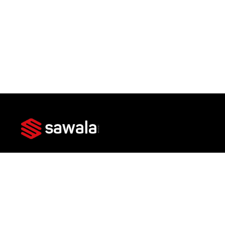
Av. das Américas, 3301 - Bl 3 Lj 101 - Barra da
Tijuca, Rio de Janeiro - RJ, 22631-004
Imóveis
Lançamentos
Prontos