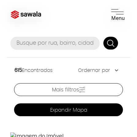
Menu
615
Encontrados
Mais filtros
Expandir Mapa