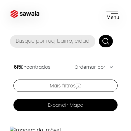
Menu
615
Encontrados
Mais filtros
Expandir Mapa