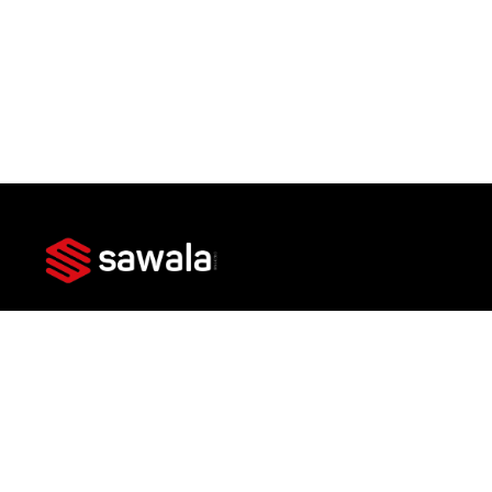
Av. das Américas, 3301 - Bl 3 Lj 101 - Barra da
Tijuca, Rio de Janeiro - RJ, 22631-004
Imóveis
Lançamentos
Prontos