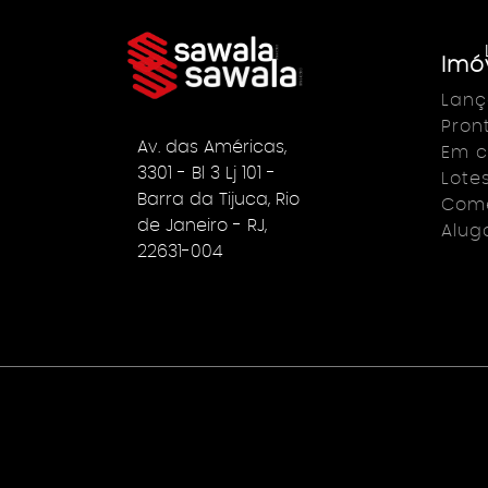
Imó
Lan
Pron
Av. das Américas,
Em c
3301 - Bl 3 Lj 101 -
Lote
Barra da Tijuca, Rio
Come
de Janeiro - RJ,
Alug
22631-004