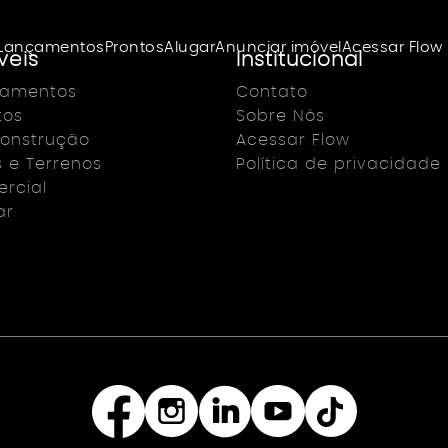
Lançamentos
Prontos
Alugar
Anunciar imóvel
Acessar Flow
veis
Institucional
çamentos
Contato
tos
Sobre Nós
onstrução
Acessar Flow
s e Terrenos
Política de privacidade
rcial
ar