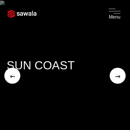
Menu
SUN COAST
←
→