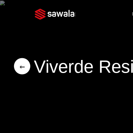
Viverde Resi
←