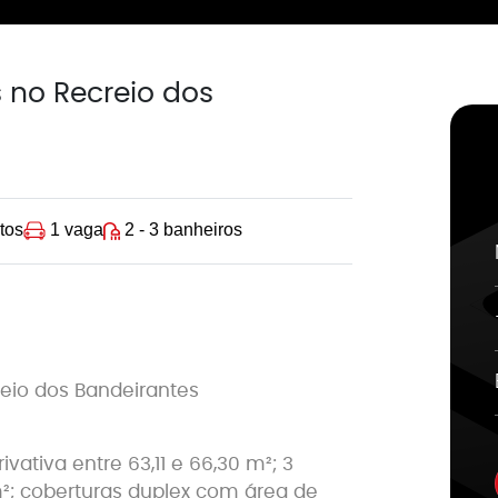
 no Recreio dos
1 vaga
2 - 3 banheiros
rtos
eio dos Bandeirantes
ativa entre 63,11 e 66,30 m²; 3
m²; coberturas duplex com área de