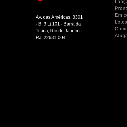
Lanç
Pron
Em c
Av. das Américas, 3301
Lotes
- Bl 3 Lj 101 - Barra da
Come
Tijuca, Rio de Janeiro -
Alug
RJ, 22631-004