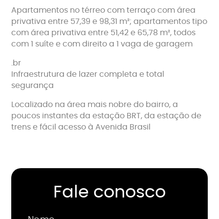
Apartamentos no térreo com terraço com área
privativa entre 57,39 e 98,31 m²; apartamentos tipo
com área privativa entre 51,42 e 65,78 m², todos
com 1 suíte e com direito a 1 vaga de garagem
.br
Infraestrutura de lazer completa e total
segurança
Localizado na área mais nobre do bairro, a
poucos instantes da estação BRT, da estação de
trens e fácil acesso à Avenida Brasil
Fale conosco