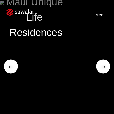
Maui Unique 
Life 
Menu
Residences
←
→