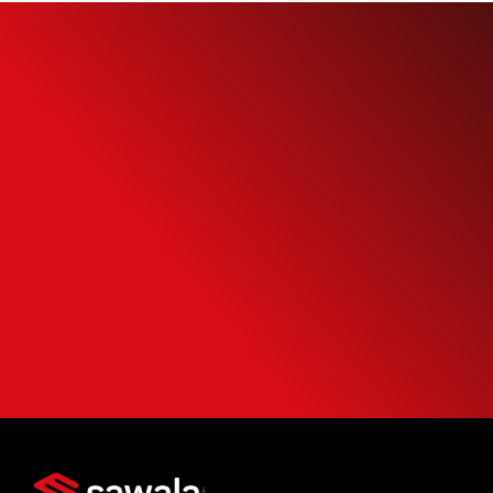
Simule o seu
Financiamento
Use nossa calculadora para descobrir seu
potencial de compra e escolha como usá-
la da forma mais inteligente possível.
SIMULAR FINANCIAMENTO