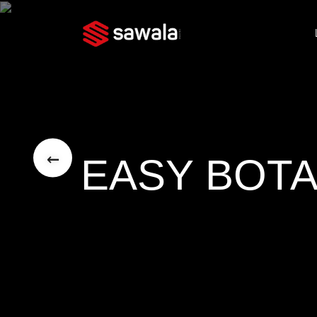
←
EASY BOT