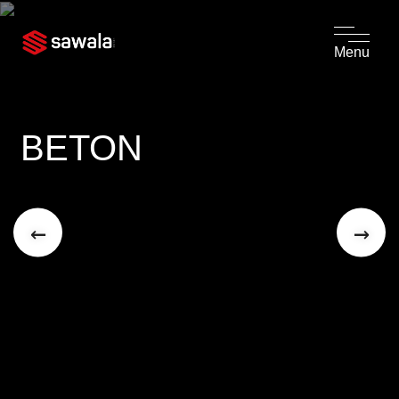
Menu
BETON
←
→