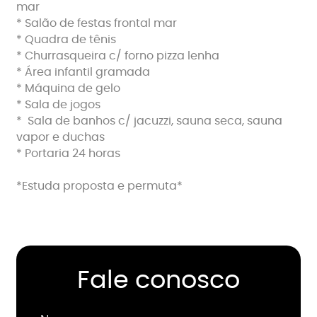
mar
* ⁠Salão de festas frontal mar
* ⁠Quadra de tênis
* ⁠Churrasqueira c/ forno pizza lenha
* ⁠Área infantil gramada
* ⁠Máquina de gelo
* ⁠Sala de jogos
* ⁠ Sala de banhos c/ jacuzzi, sauna seca, sauna
vapor e duchas
* ⁠Portaria 24 horas
*Estuda proposta e permuta*
Fale conosco