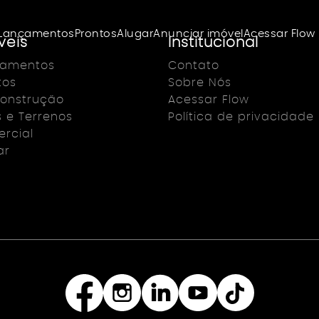
Lançamentos
Prontos
Alugar
Anunciar imóvel
Acessar Flow
veis
Institucional
çamentos
Contato
tos
Sobre Nós
onstrução
Acessar Flow
s e Terrenos
Política de privacidade
rcial
ar