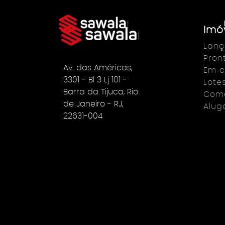
Imó
Lan
Pron
Av. das Américas,
Em c
3301 - Bl 3 Lj 101 -
Lote
Barra da Tijuca, Rio
Come
de Janeiro - RJ,
Alug
22631-004