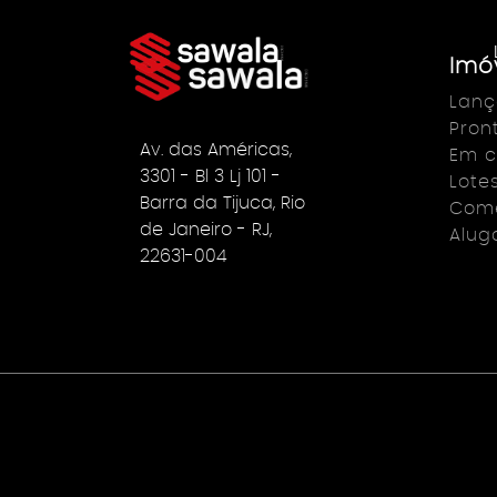
Imó
Lan
Pron
Av. das Américas,
Em c
3301 - Bl 3 Lj 101 -
Lote
Barra da Tijuca, Rio
Come
de Janeiro - RJ,
Alug
22631-004