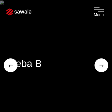
Menu
Gleba B
←
→