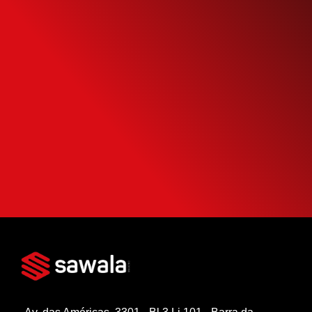
Simule o seu
Financiamento
Use nossa calculadora para descobrir seu
potencial de compra e escolha como usá-
la da forma mais inteligente possível.
SIMULAR FINANCIAMENTO