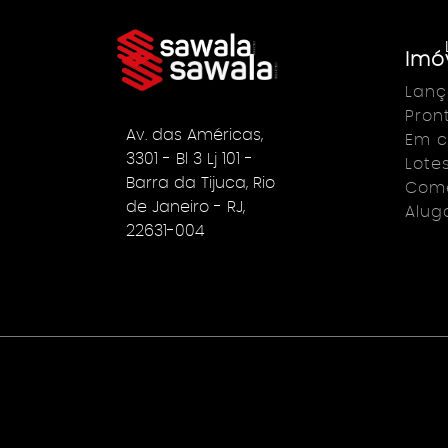
Imó
Lan
Pron
Av. das Américas,
Em c
3301 - Bl 3 Lj 101 -
Lote
Barra da Tijuca, Rio
Come
de Janeiro - RJ,
Alug
22631-004