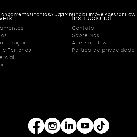
Lançamentos
Prontos
Alugar
Anunciar imóvel
Acessar Flow
veis
Institucional
çamentos
Contato
tos
Sobre Nós
onstrução
Acessar Flow
s e Terrenos
Política de privacidade
rcial
ar