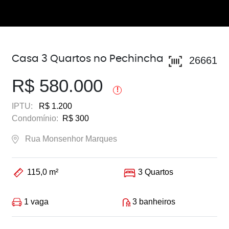
Casa 3 Quartos no Pechincha
26661
R$ 580.000
!
IPTU:
R$ 1.200
Condomínio:
R$ 300
Rua Monsenhor Marques
115,0 m²
3 Quartos
1 vaga
3 banheiros