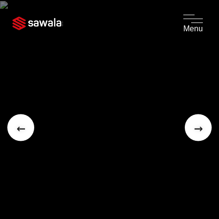
Menu
←
→