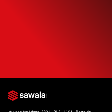
Simule o seu
Financiamento
Use nossa calculadora para descobrir seu
potencial de compra e escolha como usá-
la da forma mais inteligente possível.
SIMULAR FINANCIAMENTO