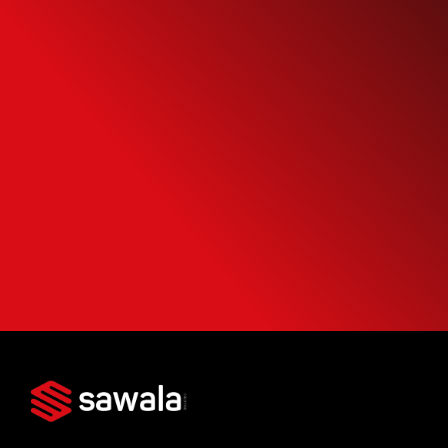
Simule o seu
Financiamento
Use nossa calculadora para descobrir seu
potencial de compra e escolha como usá-
la da forma mais inteligente possível.
SIMULAR FINANCIAMENTO