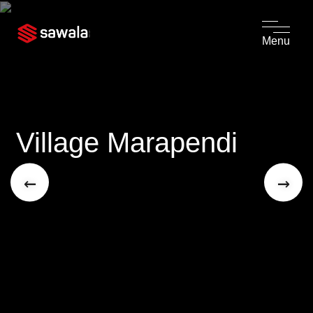
Menu
Village Marapendi
←
→