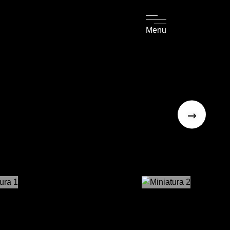
Menu
→