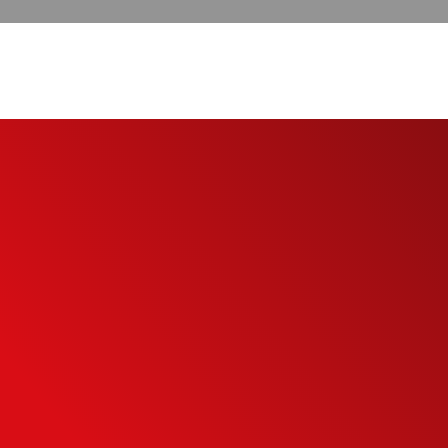
eu
to
eu potencial de
mais inteligente