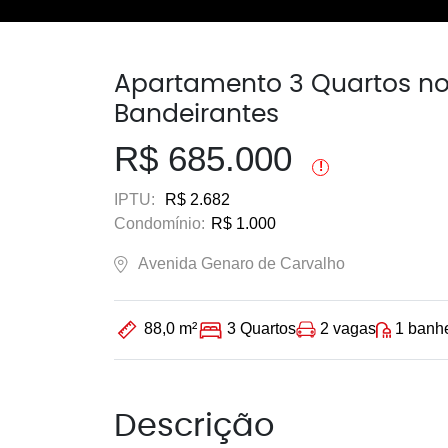
Apartamento 3 Quartos no
Bandeirantes
R$ 685.000
!
IPTU:
R$ 2.682
Condomínio:
R$ 1.000
Avenida Genaro de Carvalho
2 vagas
1 banh
88,0 m²
3 Quartos
Descrição