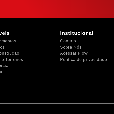
NTO
veis
Institucional
amentos
Contato
tos
Sobre Nós
onstrução
Acessar Flow
 e Terrenos
Política de privacidade
rcial
ar