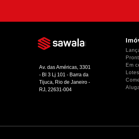
SIMULAR FINANCIAME
Imó
Lanç
Pron
Em c
Av. das Américas, 3301
Lotes
- Bl 3 Lj 101 - Barra da
Come
Tijuca, Rio de Janeiro -
Alug
RJ, 22631-004