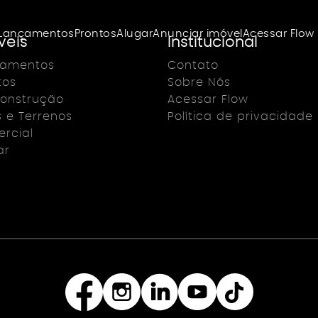
Lançamentos
Prontos
Alugar
Anunciar imóvel
Acessar Flow
veis
Institucional
çamentos
Contato
tos
Sobre Nós
onstrução
Acessar Flow
s e Terrenos
Política de privacidade
rcial
ar