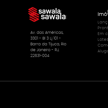
Imó
Lan
Pron
Av. das Américas,
Em c
3301 - Bl 3 Lj 101 -
Lote
Barra da Tijuca, Rio
Come
de Janeiro - RJ,
Alug
22631-004