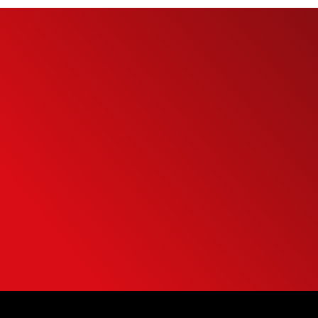
eu
to
eu potencial de
mais inteligente
NTO