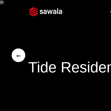
←
Tide Residen