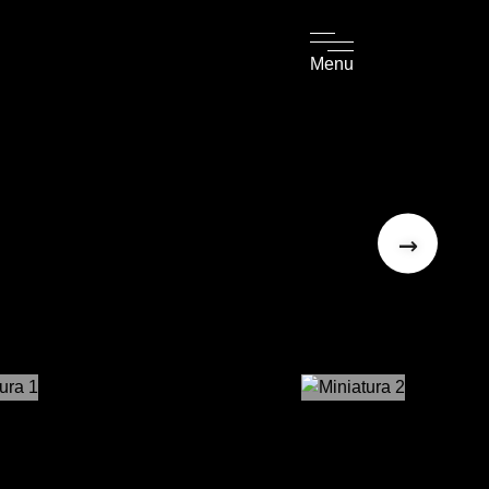
Menu
→