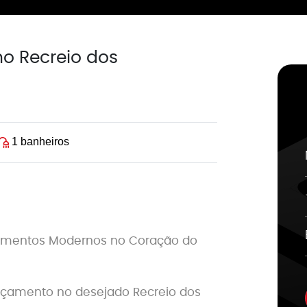
o Recreio dos
1 banheiros
rtamentos Modernos no Coração do
ançamento no desejado Recreio dos