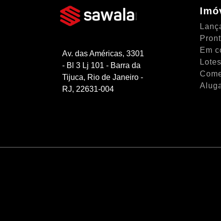
Imó
Lanç
Pron
Em c
Av. das Américas, 3301
Lotes
- Bl 3 Lj 101 - Barra da
Come
Tijuca, Rio de Janeiro -
Alug
RJ, 22631-004