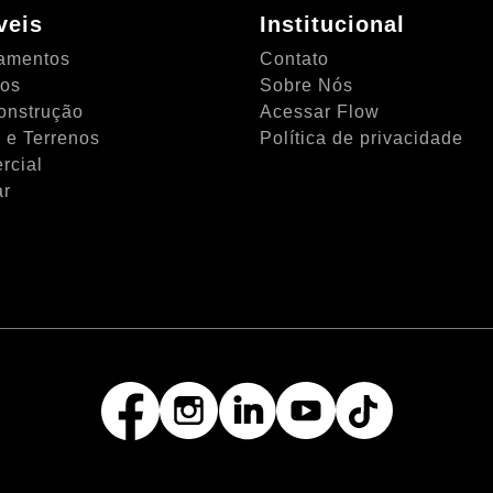
veis
Institucional
amentos
Contato
tos
Sobre Nós
onstrução
Acessar Flow
 e Terrenos
Política de privacidade
rcial
ar