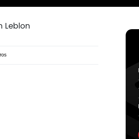
 Leblon
ros