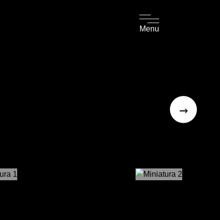
Menu
→