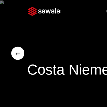
←
Costa Niem