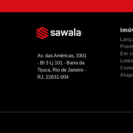
Imó
Lanç
Pron
Em c
Av. das Américas, 3301
Lotes
- Bl 3 Lj 101 - Barra da
Come
Tijuca, Rio de Janeiro -
Alug
RJ, 22631-004