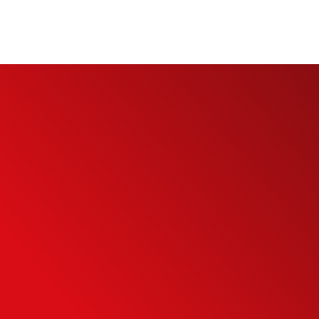
eu
to
eu potencial de
mais inteligente
NTO