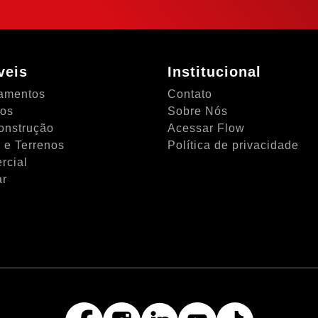
veis
Institucional
amentos
Contato
tos
Sobre Nós
onstrução
Acessar Flow
 e Terrenos
Política de privacidade
rcial
ar