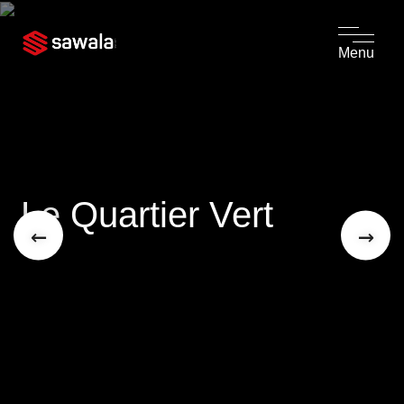
Menu
Le Quartier Vert
←
→