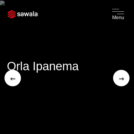
Menu
Orla Ipanema
←
→