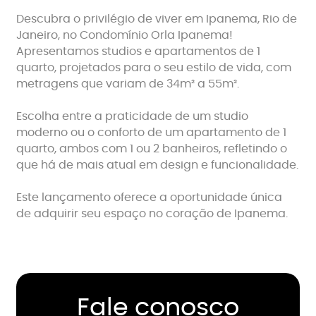
Descubra o privilégio de viver em Ipanema, Rio de
Janeiro, no Condomínio Orla Ipanema!
Apresentamos studios e apartamentos de 1
quarto, projetados para o seu estilo de vida, com
metragens que variam de 34m² a 55m².
Escolha entre a praticidade de um studio
moderno ou o conforto de um apartamento de 1
quarto, ambos com 1 ou 2 banheiros, refletindo o
que há de mais atual em design e funcionalidade.
Este lançamento oferece a oportunidade única
de adquirir seu espaço no coração de Ipanema.
Fale conosco