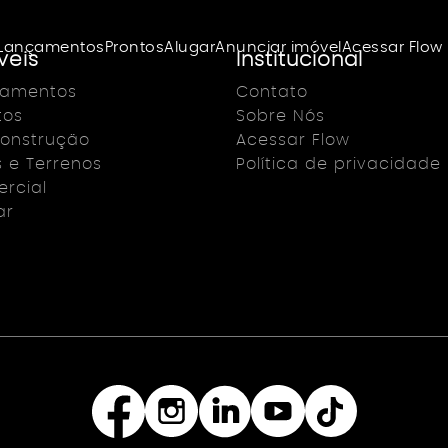
Lançamentos
Prontos
Alugar
Anunciar imóvel
Acessar Flow
veis
Institucional
çamentos
Contato
tos
Sobre Nós
onstrução
Acessar Flow
s e Terrenos
Política de privacidade
rcial
ar