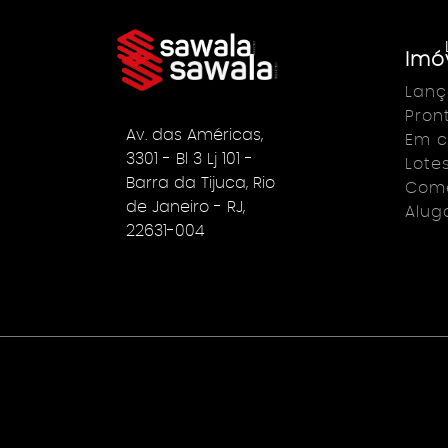
Imó
Lan
Pron
Av. das Américas,
Em c
3301 - Bl 3 Lj 101 -
Lote
Barra da Tijuca, Rio
Come
de Janeiro - RJ,
Alug
22631-004