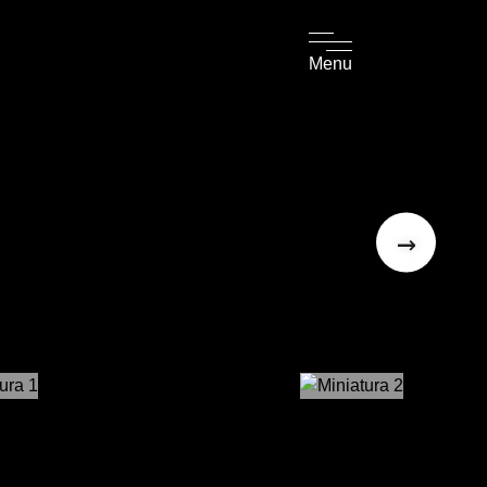
Menu
→