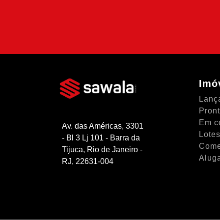
SIMULAR FINANCIAME
Imó
Lanç
Pron
Em c
Av. das Américas, 3301
Lotes
- Bl 3 Lj 101 - Barra da
Come
Tijuca, Rio de Janeiro -
Alug
RJ, 22631-004