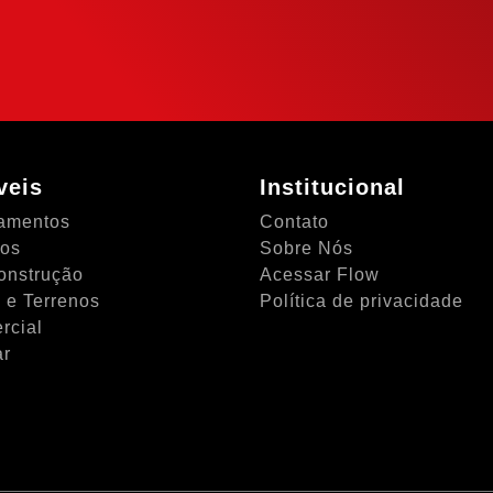
NTO
veis
Institucional
amentos
Contato
tos
Sobre Nós
onstrução
Acessar Flow
 e Terrenos
Política de privacidade
rcial
ar