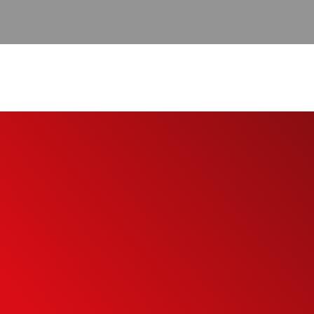
eu
to
eu potencial de
mais inteligente