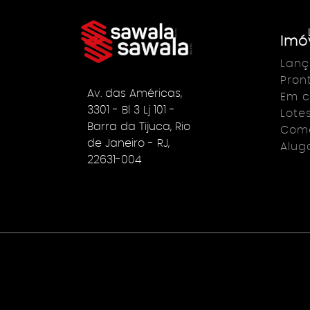
Imó
Lan
Pron
Av. das Américas,
Em c
3301 - Bl 3 Lj 101 -
Lote
Barra da Tijuca, Rio
Come
de Janeiro - RJ,
Alug
22631-004