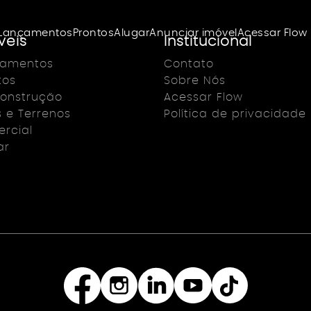
Lançamentos
Prontos
Alugar
Anunciar imóvel
Acessar Flow
veis
Institucional
çamentos
Contato
tos
Sobre Nós
onstrução
Acessar Flow
s e Terrenos
Política de privacidade
rcial
ar