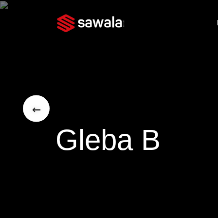
←
Gleba B