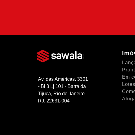
SIMULAR FINANCIAME
Imó
Lanç
Pron
Em c
Av. das Américas, 3301
Lotes
- Bl 3 Lj 101 - Barra da
Come
Tijuca, Rio de Janeiro -
Alug
RJ, 22631-004