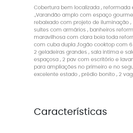
Cobertura bem localizada , reformada 
.,Varandão amplo com espaço gourmet
rebaixado com projeto de iluminação , 
suítes com armários , banheiros refor
maravilhosa com clara boia toda ref
com cuba dupla ,fogão cooktop com 6 
2 geladeiras grandes , sala intima e s
espaçosa , 2 pav com escritório e lav
para ampliações no primeiro e no seg
excelente estado , prédio bonito , 2 v
Características