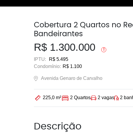
Cobertura 2 Quartos no Re
Bandeirantes
R$ 1.300.000
!
IPTU:
R$ 5.495
Condomínio:
R$ 1.100
Avenida Genaro de Carvalho
2 vagas
2 ban
225,0 m²
2 Quartos
Descrição