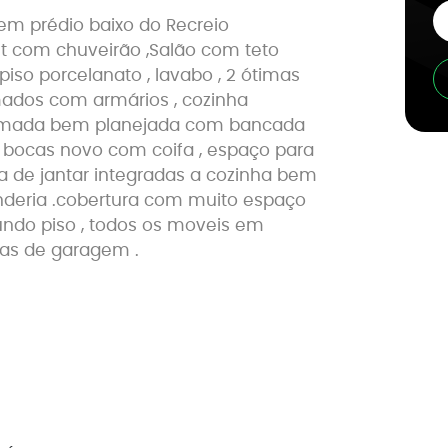
em prédio baixo do Recreio
 com chuveirão ,Salão com teto
piso porcelanato , lavabo , 2 ótimas
mados com armários , cozinha
ormada bem planejada com bancada
bocas novo com coifa , espaço para
ala de jantar integradas a cozinha bem
anderia .cobertura com muito espaço
undo piso , todos os moveis em
agas de garagem .