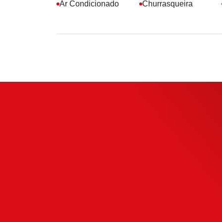
Ar Condicionado
Churrasqueira
Simule o s
Financiamen
Use nossa calculadora para descobrir s
compra e escolha como usá-la da forma 
possível.