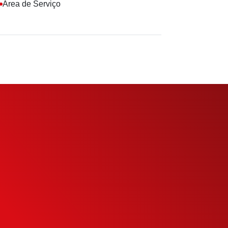
Área de Serviço
eu
to
eu potencial de
mais inteligente