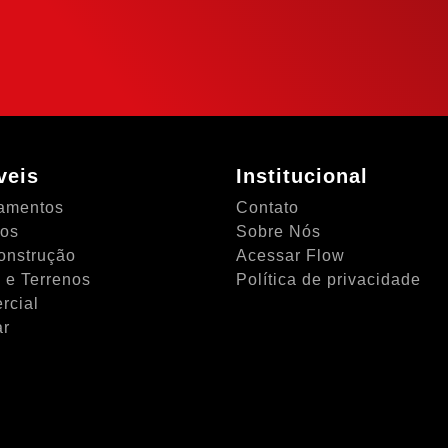
NTO
veis
Institucional
amentos
Contato
tos
Sobre Nós
onstrução
Acessar Flow
 e Terrenos
Política de privacidade
rcial
ar