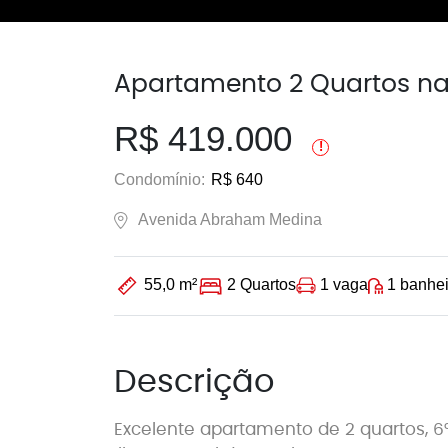
Apartamento 2 Quartos na 
R$ 419.000
!
Condomínio:
R$ 640
Avenida Abraham Medina
1 vaga
1 banhei
55,0 m²
2 Quartos
Descrição
Excelente apartamento de 2 quartos, 6°