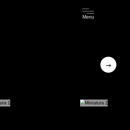
Menu
→