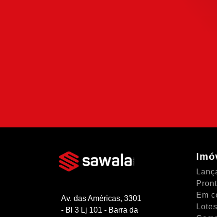
Financiamen
Use nossa calculadora para descobrir s
compra e escolha como usá-la da forma 
possível.
SIMULAR FINANCIAME
Imó
Lanç
Pron
Em c
Av. das Américas, 3301
Lotes
- Bl 3 Lj 101 - Barra da