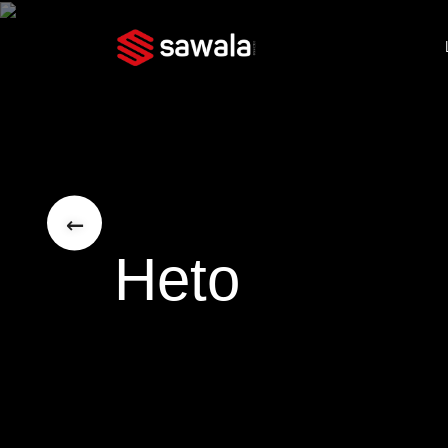
←
Heto