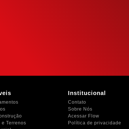
to
eu potencial de
mais inteligente
NTO
veis
Institucional
amentos
Contato
tos
Sobre Nós
onstrução
Acessar Flow
 e Terrenos
Política de privacidade