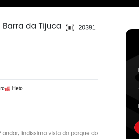
Barra da Tijuca
20391
ro
Heto
 andar, lindíssima vista do parque do