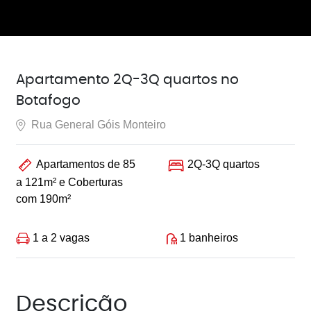
Apartamento 2Q-3Q quartos no
Botafogo
Rua General Góis Monteiro
Apartamentos de 85
2Q-3Q quartos
a 121m² e Coberturas
com 190m²
1 a 2 vagas
1 banheiros
Descrição