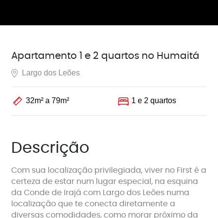
Apartamento 1 e 2 quartos no Humaitá
Largo dos Leões
32m² a 79m²
1 e 2 quartos
Descrição
Com sua localização privilegiada, viver no First é a
certeza de estar num lugar especial, na esquina
da Conde de Irajá com Largo dos Leões numa
localização que te conecta diretamente a
diversas comodidades, como morar próximo da