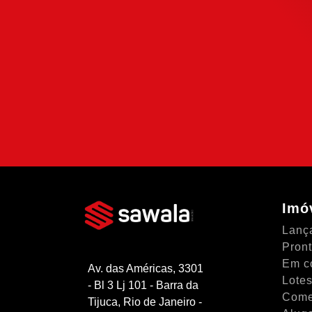
Financiamen
Use nossa calculadora para descobrir s
compra e escolha como usá-la da forma 
possível.
SIMULAR FINANCIAME
Imó
Lanç
Pron
Em c
Av. das Américas, 3301
Lotes
- Bl 3 Lj 101 - Barra da
Come
Tijuca, Rio de Janeiro -