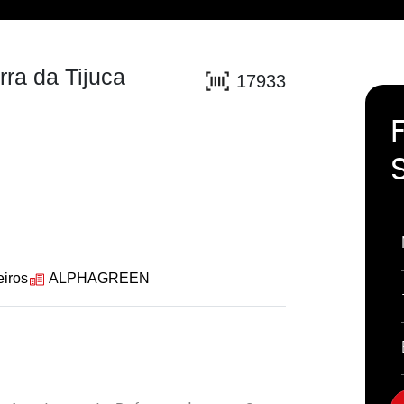
ra da Tijuca
17933
eiros
ALPHAGREEN