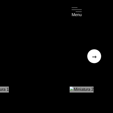
Menu
→