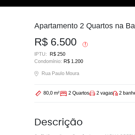
Apartamento 2 Quartos na Bar
R$ 6.500
!
IPTU:
R$ 250
Condomínio:
R$ 1.200
Rua Paulo Moura
2 vagas
2 banh
80,0 m²
2 Quartos
Descrição