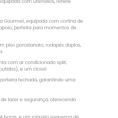
quipada com utensílios, reflete
a Gourmet, equipada com cortina de
 apoio, perfeita para momentos de
m piso porcelanato, rodapés duplos,
os
ta com ar condicionado split,
utidos), e um closet
porteira fechada, garantindo uma
de lazer e segurança, oferecendo
 24 horas, e um robusto esquema de