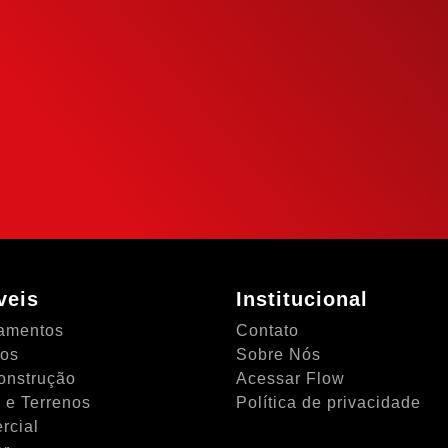
to
eu potencial de
mais inteligente
NTO
veis
Institucional
amentos
Contato
tos
Sobre Nós
onstrução
Acessar Flow
 e Terrenos
Política de privacidade
rcial