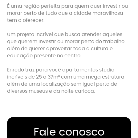
É uma região perfeita para quem quer investir ou
morar perto de tudo que a cidade maravilhosa
tem a oferecer.
Um projeto incrível que busca atender aqueles
que querem investir ou morar perto do trabalho
além de querer aproveitar toda a cultura e
educação presente no centro.
Enredo traz para você apartamentos studio
incríveis de 25 a 37m² com uma mega estrutura
além de uma localização sem igual perto de
diversos museus e da noite carioca.
Fale conosco