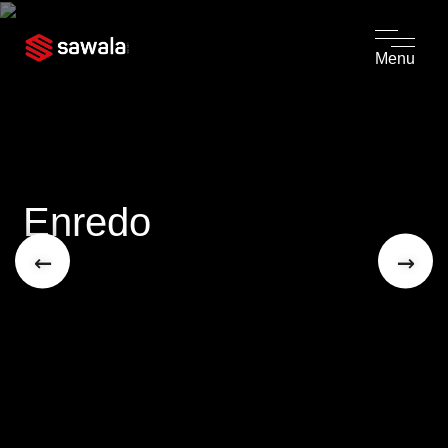
Menu
Enredo
←
→