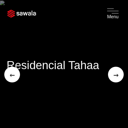
Menu
Residencial Tahaa
←
→