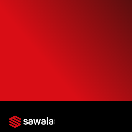
Simule o seu
Financiamento
Use nossa calculadora para descobrir seu
potencial de compra e escolha como usá-
la da forma mais inteligente possível.
SIMULAR FINANCIAMENTO