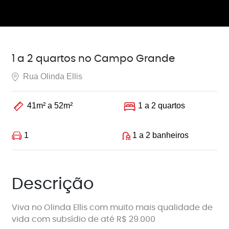
1 a 2 quartos no Campo Grande
Rua Olinda Ellis
41m² a 52m²
1 a 2 quartos
1
1 a 2 banheiros
Descrição
Viva no Olinda Ellis com muito mais qualidade de
vida com subsídio de até R$ 29.000