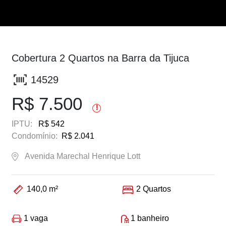
Cobertura 2 Quartos na Barra da Tijuca
14529
R$ 7.500
!
IPTU:
R$ 542
Condomínio:
R$ 2.041
Avenida Marechal Henrique Lott
140,0 m²
2 Quartos
1 vaga
1 banheiro