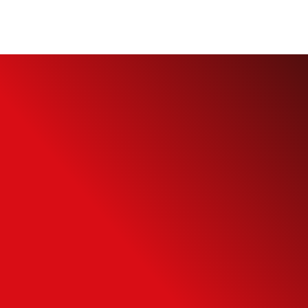
Simule o seu
Financiamento
Use nossa calculadora para descobrir seu
potencial de compra e escolha como usá-
la da forma mais inteligente possível.
SIMULAR FINANCIAMENTO