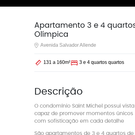
Apartamento 3 e 4 quartos
Olímpica
Avenida Salvador Allende
131 a 160m²
3 e 4 quartos quartos
Descrição
O condomínio Saint Michel possui vist
capaz de promover momentos únicos 
com sofisticação em cada detalhe
São apartamentos de 3 e 4 quartos d