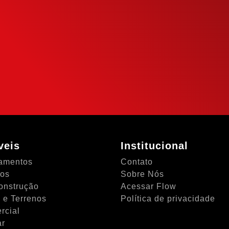
eu potencial de
mais inteligente
NTO
veis
Institucional
amentos
Contato
tos
Sobre Nós
onstrução
Acessar Flow
 e Terrenos
Política de privacidade
rcial
ar