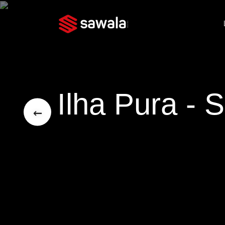
Ilha Pura - 
←