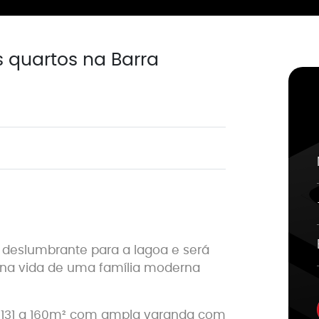
 quartos na Barra
a deslumbrante para a lagoa e será
na vida de uma família moderna
e 131 a 160m² com ampla varanda com