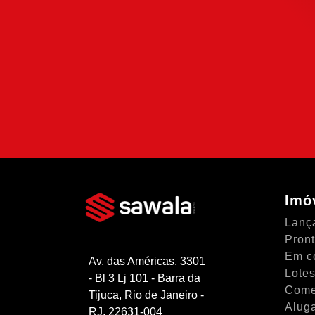
Use nossa calculadora para descobrir s
compra e escolha como usá-la da forma 
possível.
SIMULAR FINANCIAME
Imó
Lanç
Pron
Em c
Av. das Américas, 3301
Lotes
- Bl 3 Lj 101 - Barra da
Come
Tijuca, Rio de Janeiro -
Alug
RJ, 22631-004