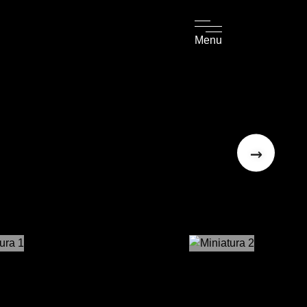
Menu
→