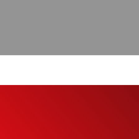
eu
to